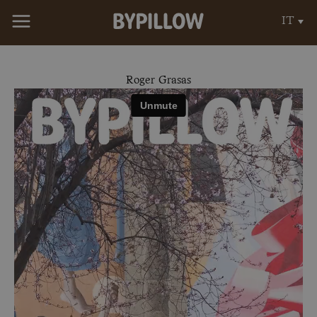
Vai
IT
al
contenuto
Roger Grasas