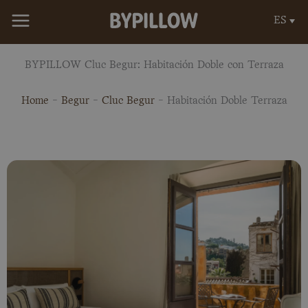
Ir
ES
al
contenido
BYPILLOW Cluc Begur: Habitación Doble con Terraza
Home
-
Begur
-
Cluc Begur
-
Habitación Doble Terraza