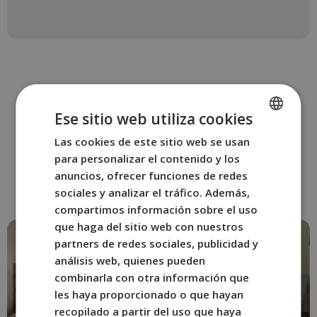
Ese sitio web utiliza cookies
OTRAS HABITACIONES
Las cookies de este sitio web se usan
SPANISH
Reserva la habitación de
para personalizar el contenido y los
ENGLISH
BYPILLOW Cluc Begur
anuncios, ofrecer funciones de redes
que mejor se adapte a ti.
FRENCH
sociales y analizar el tráfico. Además,
compartimos información sobre el uso
ITALIAN
que haga del sitio web con nuestros
GERMAN
partners de redes sociales, publicidad y
análisis web, quienes pueden
combinarla con otra información que
les haya proporcionado o que hayan
recopilado a partir del uso que haya