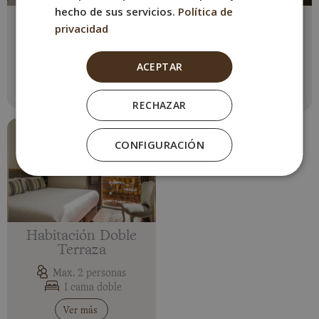
hecho de sus servicios.
Política de
Habitación Doble
Habitación Doble
privacidad
Económica
Max. 2 personas
1 cama doble o 2
Max. 2 personas
ACEPTAR
individuales
1 cama doble
Ver más
Ver más
RECHAZAR
CONFIGURACIÓN
Habitación Doble
Terraza
Max. 2 personas
1 cama doble
Ver más