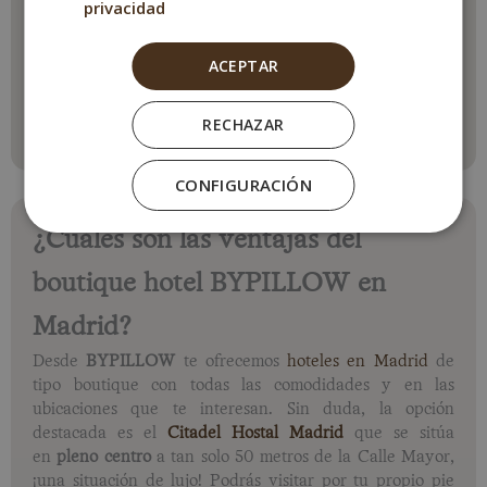
privacidad
ACEPTAR
RECHAZAR
CONFIGURACIÓN
¿Cuáles son las ventajas del
boutique hotel BYPILLOW en
Madrid?
Desde
BYPILLOW
te ofrecemos
hoteles en Madrid
de
tipo boutique con todas las comodidades y en las
ubicaciones que te interesan. Sin duda, la opción
destacada es el
Citadel Hostal Madrid
que se sitúa
en
pleno centro
a tan solo 50 metros de la Calle Mayor,
¡una situación de lujo! Podrás visitar por tu propio pie