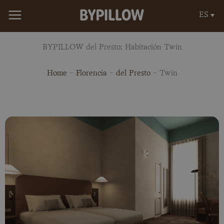
Ir
ES
al
contenido
BYPILLOW del Presto: Habitación Twin
Home
-
Florencia
-
del Presto
-
Twin