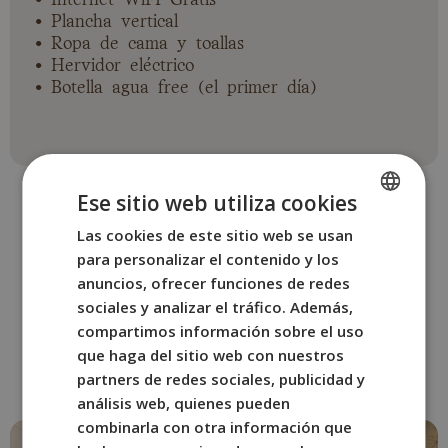
• Plancha vertical
• Ropa de cama y toallas
• Hervidor eléctrico
• Botella agua free (el primer día)
Ese sitio web utiliza cookies
Las cookies de este sitio web se usan
SPANISH
para personalizar el contenido y los
ENGLISH
anuncios, ofrecer funciones de redes
OTRAS HABITACIONES
FRENCH
sociales y analizar el tráfico. Además,
Reserva la habitación de
compartimos información sobre el uso
ITALIAN
BYPILLOW del Presto
que haga del sitio web con nuestros
GERMAN
que mejor se adapte a ti.
partners de redes sociales, publicidad y
análisis web, quienes pueden
combinarla con otra información que