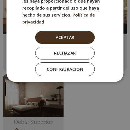
les haya proporcionado o que hayan
recopilado a partir del uso que haya
hecho de sus servicios.
Política de
privacidad
ACEPTAR
Doble Económica
Doble Interior
Max. 2 personas
Max. 2 personas
RECHAZAR
1 cama doble
1 cama doble
Ver más
Ver más
CONFIGURACIÓN
Doble Superior