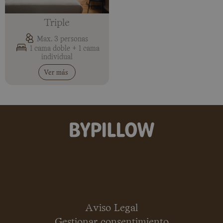
Triple
Max. 3 personas
1 cama doble + 1 cama
individual
Ver más
Aviso Legal
Gestionar consentimiento