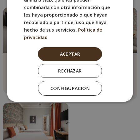
combinarla con otra información que
les haya proporcionado o que hayan
recopilado a partir del uso que haya
hecho de sus servicios.
Política de
privacidad
ACEPTAR
Doble Superior
Doble Superior
Terraza
Max. 2 personas
RECHAZAR
1 cama doble
Max. 2 personas
1 cama doble
Ver más
CONFIGURACIÓN
Ver más