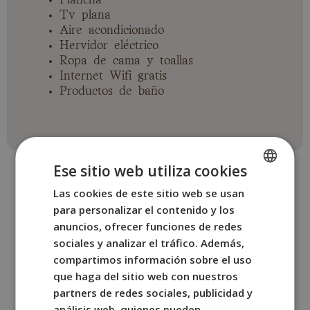
Tv plana
Aire acondicionado
Hervidor eléctrico
Ropa de cama y toallas
Internet Wifi gratis
Productos de baño
Ese sitio web utiliza cookies
Las cookies de este sitio web se usan
SPANISH
para personalizar el contenido y los
ENGLISH
anuncios, ofrecer funciones de redes
OTRAS HABITACIONES
FRENCH
sociales y analizar el tráfico. Además,
Reserva la habitación de
compartimos información sobre el uso
ITALIAN
que haga del sitio web con nuestros
BYPILLOW Goldoni
GERMAN
partners de redes sociales, publicidad y
que mejor se adapte a ti.
análisis web, quienes pueden