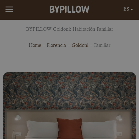
Ir
ES
al
contenido
BYPILLOW Goldoni: Habitación Familiar
Home
-
Florencia
-
Goldoni
-
Familiar