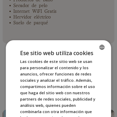
• Secador de pelo
• Internet WiFI Gratis
• Hervidor eléctrico
• Suelo de parqué
Ese sitio web utiliza cookies
Las cookies de este sitio web se usan
SPANISH
para personalizar el contenido y los
ENGLISH
anuncios, ofrecer funciones de redes
OTRAS HABITACIONES
FRENCH
sociales y analizar el tráfico. Además,
Reserva la habitación de
compartimos información sobre el uso
ITALIAN
BYPILLOW House
que haga del sitio web con nuestros
GERMAN
que mejor se adapte a ti.
partners de redes sociales, publicidad y
análisis web, quienes pueden
combinarla con otra información que