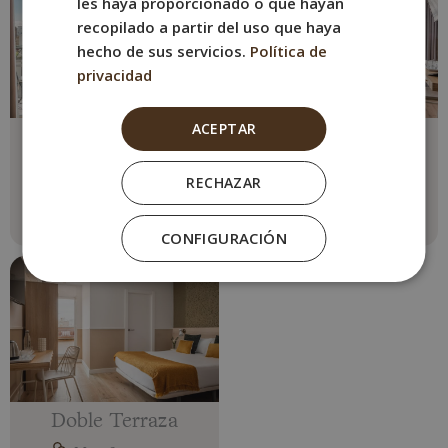
les haya proporcionado o que hayan
recopilado a partir del uso que haya
hecho de sus servicios.
Política de
privacidad
ACEPTAR
Doble Balcón
Doble Superior
Max. 2 personas
Max. 2 personas
RECHAZAR
2 camas individuales
Cama King Size
Ver más
Ver más
CONFIGURACIÓN
Doble Terraza