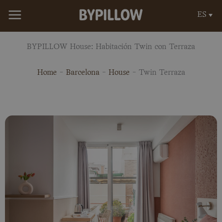
Ir
ES
al
contenido
BYPILLOW House: Habitación Twin con Terraza
Home
-
Barcelona
-
House
-
Twin Terraza