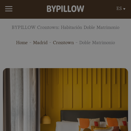
Ir
ES
al
contenido
BYPILLOW Crosstown: Habitación Doble Matrimonio
Home
-
Madrid
-
Crosstown
-
Doble Matrimonio