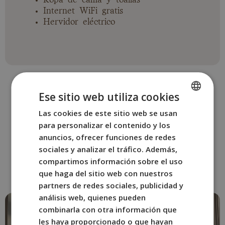
Internet WiFi gratis
Hervidor eléctrico
Ese sitio web utiliza cookies
Las cookies de este sitio web se usan
SPANISH
para personalizar el contenido y los
OTRAS HABITACIONES
ENGLISH
anuncios, ofrecer funciones de redes
Reserva la habitación de
FRENCH
sociales y analizar el tráfico. Además,
BYPILLOW Crosstown
compartimos información sobre el uso
ITALIAN
que mejor se adapte a ti.
que haga del sitio web con nuestros
GERMAN
partners de redes sociales, publicidad y
análisis web, quienes pueden
combinarla con otra información que
les haya proporcionado o que hayan