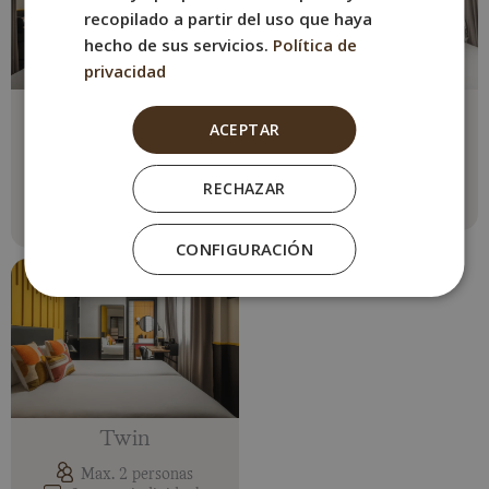
recopilado a partir del uso que haya
hecho de sus servicios.
Política de
privacidad
Familiar
Individual
ACEPTAR
Max. 4 personas
Max. 1 persona
1 cama doble + 2
1 cama individual
RECHAZAR
individuales
Ver más
Ver más
CONFIGURACIÓN
Twin
Max. 2 personas