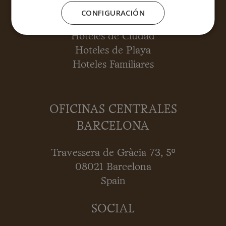
Política de cookies (UE)
CONFIGURACIÓN
Hoteles Boutique
Hoteles de Ciudad
Hoteles de Playa
Hoteles Familiares
OFICINAS CENTRALES
BARCELONA
Travessera de Gràcia 73, 5º
08021 Barcelona
Spain
SOCIAL