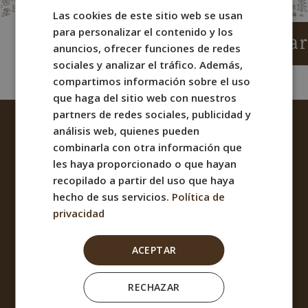
Las cookies de este sitio web se usan
SPANISH
para personalizar el contenido y los
ENGLISH
¡Par
anuncios, ofrecer funciones de redes
FRENCH
sociales y analizar el tráfico. Además,
compartimos información sobre el uso
ITALIAN
que haga del sitio web con nuestros
GERMAN
partners de redes sociales, publicidad y
análisis web, quienes pueden
combinarla con otra información que
les haya proporcionado o que hayan
recopilado a partir del uso que haya
hecho de sus servicios.
Política de
privacidad
Aviso Legal
ACEPTAR
Gestionar consentimiento
Descargo de responsabilidad
RECHAZAR
Declaración de privacidad (UE)