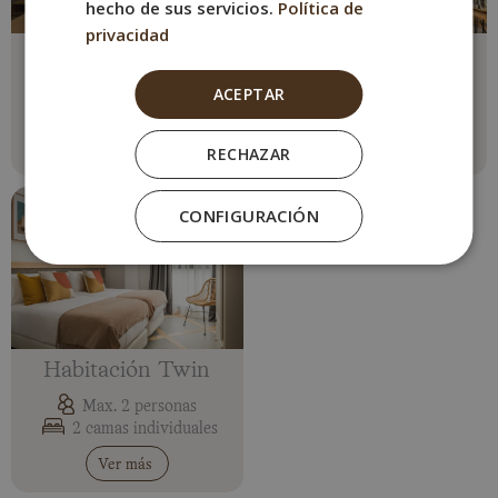
hecho de sus servicios.
Política de
privacidad
Doble Superior
Doble Terraza
ACEPTAR
Max. 2 personas
Max. 2 personas
1 cama doble
1 cama doble
Ver más
Ver más
RECHAZAR
CONFIGURACIÓN
Habitación Twin
Max. 2 personas
2 camas individuales
Ver más