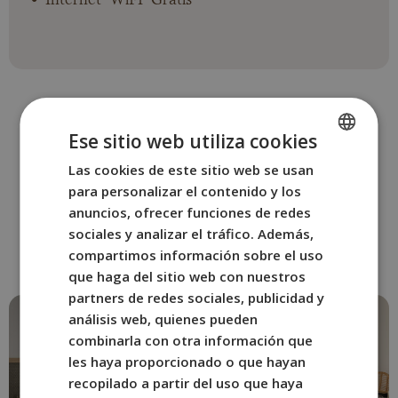
Ese sitio web utiliza cookies
Las cookies de este sitio web se usan
SPANISH
OTRAS HABITACIONES
para personalizar el contenido y los
ENGLISH
Reserva la habitación de
anuncios, ofrecer funciones de redes
FRENCH
BYPILLOW La Sal
sociales y analizar el tráfico. Además,
compartimos información sobre el uso
que mejor se adapte a ti.
ITALIAN
que haga del sitio web con nuestros
GERMAN
partners de redes sociales, publicidad y
análisis web, quienes pueden
combinarla con otra información que
les haya proporcionado o que hayan
recopilado a partir del uso que haya