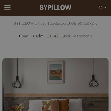
Ir
ES
al
contenido
BYPILLOW La Sal: Habitación Doble Matrimonio
Home
-
Cádiz
-
La Sal
-
Doble Matrimonio