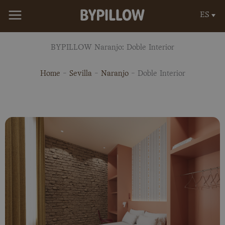
Ir
ES
al
contenido
BYPILLOW Naranjo: Doble Interior
Home
-
Sevilla
-
Naranjo
-
Doble Interior