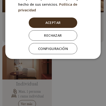
hecho de sus servicios.
Política de
privacidad
Doble Matrimonio
Doble Superior
ACEPTAR
Max. 2 personas
Max. 2 personas
1 cama matrimonio
1 cama matrimonio
RECHAZAR
Ver más
Ver más
CONFIGURACIÓN
Individual
Max. 1 persona
1 cama individual
Ver más