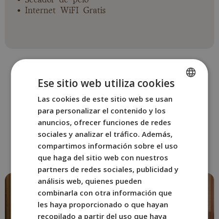
• Internet WiFI Gratis
Ese sitio web utiliza cookies
Las cookies de este sitio web se usan
SPANISH
OTRAS HABITACIONES
para personalizar el contenido y los
ENGLISH
anuncios, ofrecer funciones de redes
Reserva la habitación de
FRENCH
sociales y analizar el tráfico. Además,
BYPILLOW Naranjo
compartimos información sobre el uso
ITALIAN
que mejor se adapte a ti.
que haga del sitio web con nuestros
GERMAN
partners de redes sociales, publicidad y
análisis web, quienes pueden
combinarla con otra información que
les haya proporcionado o que hayan
recopilado a partir del uso que haya