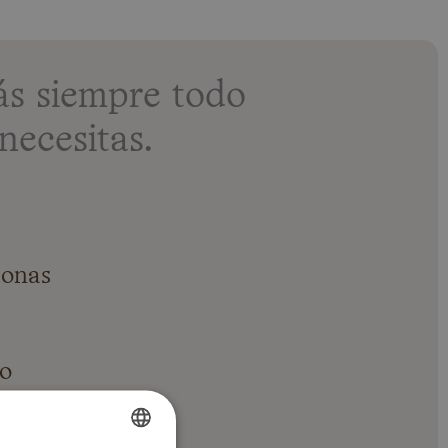
s siempre todo
necesitas.
sonas
do