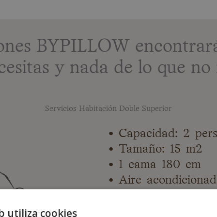
ciones BYPILLOW encontrará
cesitas y nada de lo que no 
Servicios Habitación Doble Superior
• Capacidad: 2 per
• Tamaño: 15 m2
• 1 cama 180 cm
• Aire acondiciona
• Armario
• Calefacción
b utiliza cookies