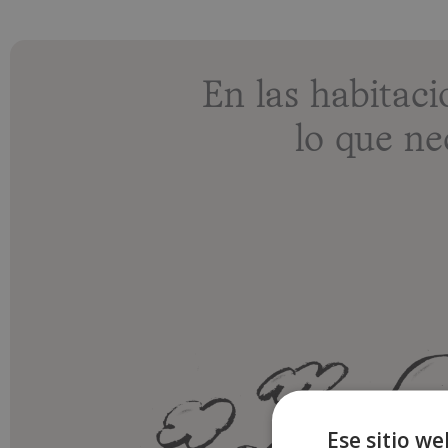
En las habita
lo que ne
Ese sitio we