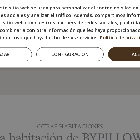
• Plancha vertical
ste sitio web se usan para personalizar el contenido y los an
es sociales y analizar el tráfico. Además, compartimos infor
• Baño privado co
 sitio web con nuestros partners de redes sociales, publicida
• Secador de pelo
combinarla con otra información que les haya proporcionad
• Internet WiFI Gra
tir del uso que haya hecho de sus servicios.
Política de privac
AZAR
CONFIGURACIÓN
AC
OTRAS HABITACIONES
la habitación de BYPILLO