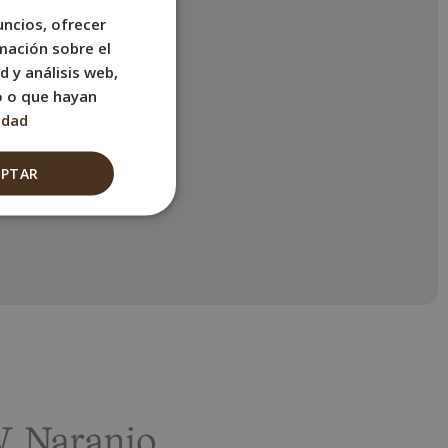
uncios, ofrecer
SPANISH
mación sobre el
n ducha
ENGLISH
d y análisis web,
FRENCH
o o que hayan
tis
idad
ITALIAN
GERMAN
EPTAR
W Naranjo