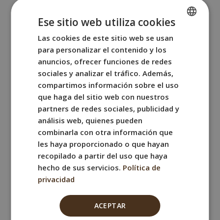
ha plasmado su visión del Juicio
Ese sitio web utiliza cookies
Universal, una obra inspirada en la
Las cookies de este sitio web se usan
SPANISH
Divina Comedia
de Dante Alighieri. A lo
para personalizar el contenido y los
ENGLISH
largo de seis fachadas de viviendas
anuncios, ofrecer funciones de redes
sociales en la Via Corbinelli, Bosoletti
FRENCH
sociales y analizar el tráfico. Además,
ha creado un conjunto de murales que
compartimos información sobre el uso
ITALIAN
que haga del sitio web con nuestros
representan la lucha constante entre la
GERMAN
partners de redes sociales, publicidad y
vida y la muerte, la condena y la
análisis web, quienes pueden
salvación. Este mural fue realizado en
combinarla con otra información que
homenaje a los 700 años de la muerte
les haya proporcionado o que hayan
recopilado a partir del uso que haya
de Dante.
hecho de sus servicios.
Política de
privacidad
Arte efímero:
En las calles de Florencia,
el arte no solo se encuentra en museos y
ACEPTAR
galerías, sino también bajo tus pies. Es