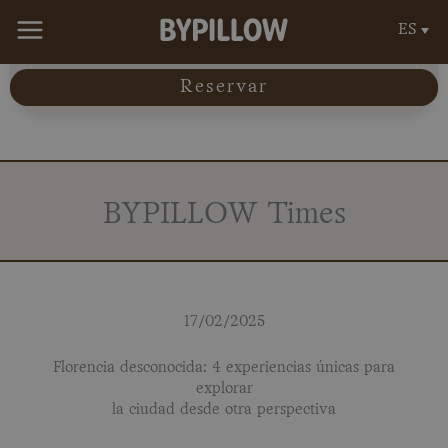
Ir
ES
al
contenido
Reservar
BYPILLOW Times
17/02/2025
Florencia desconocida: 4 experiencias únicas para
explorar
la ciudad desde otra perspectiva